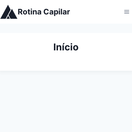
Pular
Rotina Capilar
para
o
Conteúdo
Início